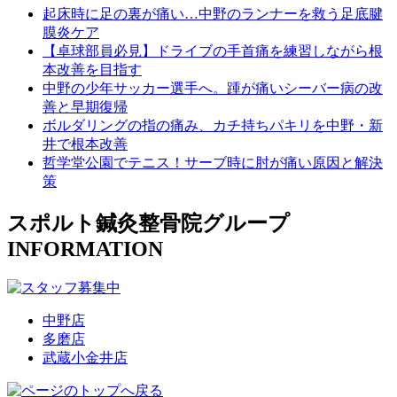
起床時に足の裏が痛い…中野のランナーを救う足底腱
膜炎ケア
【卓球部員必見】ドライブの手首痛を練習しながら根
本改善を目指す
中野の少年サッカー選手へ。踵が痛いシーバー病の改
善と早期復帰
ボルダリングの指の痛み、カチ持ちパキリを中野・新
井で根本改善
哲学堂公園でテニス！サーブ時に肘が痛い原因と解決
策
スポルト鍼灸整骨院グループ
INFORMATION
中野店
多磨店
武蔵小金井店