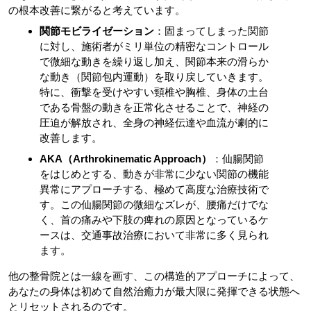
の根本改善に繋がると考えています。
関節モビライゼーション
：固まってしまった関節
に対し、施術者がミリ単位の精密なコントロール
で微細な動きを繰り返し加え、関節本来の滑らか
な動き（関節包内運動）を取り戻していきます。
特に、衝撃を受けやすい頸椎や胸椎、身体の土台
である骨盤の動きを正常化させることで、神経の
圧迫が解放され、全身の神経伝達や血流が劇的に
改善します。
AKA（Arthrokinematic Approach）
：仙腸関節
をはじめとする、動きが非常に少ない関節の機能
異常にアプローチする、極めて高度な治療技術で
す。この仙腸関節の微細なズレが、腰痛だけでな
く、首の痛みや下肢の痺れの原因となっているケ
ースは、交通事故治療において非常に多く見られ
ます。
他の整骨院とは一線を画す、この構造的アプローチによって、
あなたの身体は初めて自然治癒力が最大限に発揮できる状態へ
とリセットされるのです。