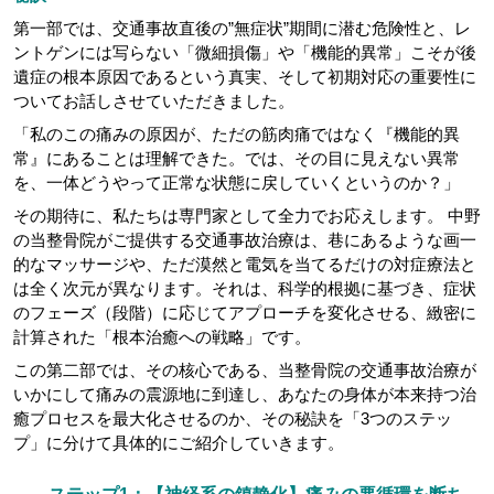
第一部では、交通事故直後の”無症状”期間に潜む危険性と、レ
ントゲンには写らない「微細損傷」や「機能的異常」こそが後
遺症の根本原因であるという真実、そして初期対応の重要性に
ついてお話しさせていただきました。
「私のこの痛みの原因が、ただの筋肉痛ではなく『機能的異
常』にあることは理解できた。では、その目に見えない異常
を、一体どうやって正常な状態に戻していくというのか？」
その期待に、私たちは専門家として全力でお応えします。 中野
の当整骨院がご提供する交通事故治療は、巷にあるような画一
的なマッサージや、ただ漠然と電気を当てるだけの対症療法と
は全く次元が異なります。それは、科学的根拠に基づき、症状
のフェーズ（段階）に応じてアプローチを変化させる、緻密に
計算された「根本治癒への戦略」です。
この第二部では、その核心である、当整骨院の交通事故治療が
いかにして痛みの震源地に到達し、あなたの身体が本来持つ治
癒プロセスを最大化させるのか、その秘訣を「3つのステッ
プ」に分けて具体的にご紹介していきます。