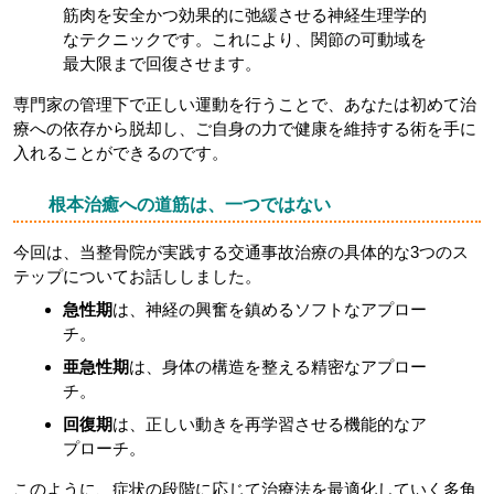
筋肉を安全かつ効果的に弛緩させる神経生理学的
なテクニックです。これにより、関節の可動域を
最大限まで回復させます。
専門家の管理下で正しい運動を行うことで、あなたは初めて治
療への依存から脱却し、ご自身の力で健康を維持する術を手に
入れることができるのです。
根本治癒への道筋は、一つではない
今回は、当整骨院が実践する交通事故治療の具体的な3つのス
テップについてお話ししました。
急性期
は、神経の興奮を鎮めるソフトなアプロー
チ。
亜急性期
は、身体の構造を整える精密なアプロー
チ。
回復期
は、正しい動きを再学習させる機能的なア
プローチ。
このように、症状の段階に応じて治療法を最適化していく多角