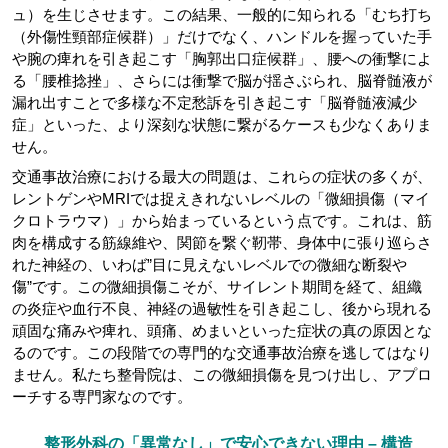
ュ）を生じさせます。この結果、一般的に知られる「むち打ち
（外傷性頸部症候群）」だけでなく、ハンドルを握っていた手
や腕の痺れを引き起こす「胸郭出口症候群」、腰への衝撃によ
る「腰椎捻挫」、さらには衝撃で脳が揺さぶられ、脳脊髄液が
漏れ出すことで多様な不定愁訴を引き起こす「脳脊髄液減少
症」といった、より深刻な状態に繋がるケースも少なくありま
せん。
交通事故治療における最大の問題は、これらの症状の多くが、
レントゲンやMRIでは捉えきれないレベルの「微細損傷（マイ
クロトラウマ）」から始まっているという点です。これは、筋
肉を構成する筋線維や、関節を繋ぐ靭帯、身体中に張り巡らさ
れた神経の、いわば”目に見えないレベルでの微細な断裂や
傷”です。この微細損傷こそが、サイレント期間を経て、組織
の炎症や血行不良、神経の過敏性を引き起こし、後から現れる
頑固な痛みや痺れ、頭痛、めまいといった症状の真の原因とな
るのです。この段階での専門的な交通事故治療を逃してはなり
ません。私たち整骨院は、この微細損傷を見つけ出し、アプロ
ーチする専門家なのです。
整形外科の「異常なし」で安心できない理由 – 構造