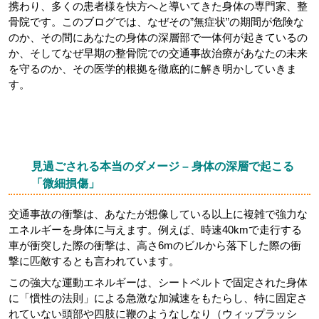
携わり、多くの患者様を快方へと導いてきた身体の専門家、整
骨院です。このブログでは、なぜその”無症状”の期間が危険な
のか、その間にあなたの身体の深層部で一体何が起きているの
か、そしてなぜ早期の整骨院での交通事故治療があなたの未来
を守るのか、その医学的根拠を徹底的に解き明かしていきま
す。
見過ごされる本当のダメージ – 身体の深層で起こる
「微細損傷」
交通事故の衝撃は、あなたが想像している以上に複雑で強力な
エネルギーを身体に与えます。例えば、時速40kmで走行する
車が衝突した際の衝撃は、高さ6mのビルから落下した際の衝
撃に匹敵するとも言われています。
この強大な運動エネルギーは、シートベルトで固定された身体
に「慣性の法則」による急激な加減速をもたらし、特に固定さ
れていない頭部や四肢に鞭のようなしなり（ウィップラッシ