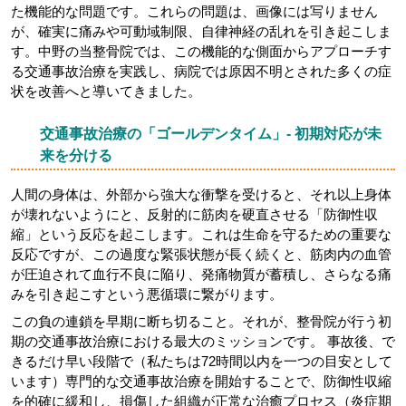
た機能的な問題です。これらの問題は、画像には写りません
が、確実に痛みや可動域制限、自律神経の乱れを引き起こしま
す。中野の当整骨院では、この機能的な側面からアプローチす
る交通事故治療を実践し、病院では原因不明とされた多くの症
状を改善へと導いてきました。
交通事故治療の「ゴールデンタイム」- 初期対応が未
来を分ける
人間の身体は、外部から強大な衝撃を受けると、それ以上身体
が壊れないようにと、反射的に筋肉を硬直させる「防御性収
縮」という反応を起こします。これは生命を守るための重要な
反応ですが、この過度な緊張状態が長く続くと、筋肉内の血管
が圧迫されて血行不良に陥り、発痛物質が蓄積し、さらなる痛
みを引き起こすという悪循環に繋がります。
この負の連鎖を早期に断ち切ること。それが、整骨院が行う初
期の交通事故治療における最大のミッションです。 事故後、で
きるだけ早い段階で（私たちは72時間以内を一つの目安として
います）専門的な交通事故治療を開始することで、防御性収縮
を的確に緩和し、損傷した組織が正常な治癒プロセス（炎症期