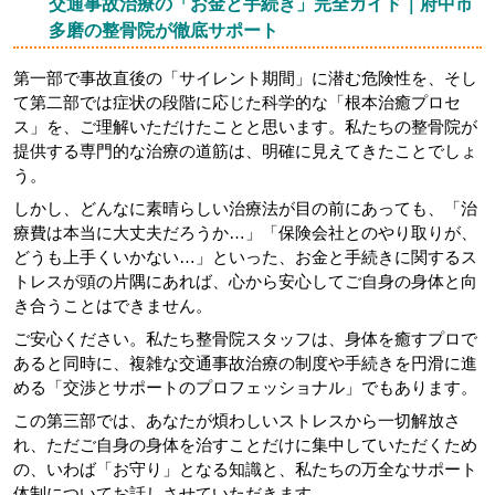
交通事故治療の「お金と手続き」完全ガイド｜府中市
多磨の整骨院が徹底サポート
第一部で事故直後の「サイレント期間」に潜む危険性を、そし
て第二部では症状の段階に応じた科学的な「根本治癒プロセ
ス」を、ご理解いただけたことと思います。私たちの整骨院が
提供する専門的な治療の道筋は、明確に見えてきたことでしょ
う。
しかし、どんなに素晴らしい治療法が目の前にあっても、「治
療費は本当に大丈夫だろうか…」「保険会社とのやり取りが、
どうも上手くいかない…」といった、お金と手続きに関するス
トレスが頭の片隅にあれば、心から安心してご自身の身体と向
き合うことはできません。
ご安心ください。私たち整骨院スタッフは、身体を癒すプロで
あると同時に、複雑な交通事故治療の制度や手続きを円滑に進
める「交渉とサポートのプロフェッショナル」でもあります。
この第三部では、あなたが煩わしいストレスから一切解放さ
れ、ただご自身の身体を治すことだけに集中していただくため
の、いわば「お守り」となる知識と、私たちの万全なサポート
体制についてお話しさせていただきます。