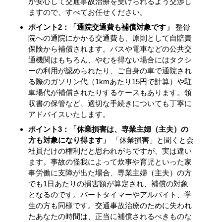
が安心して交通事故治療を受けられるよう交渉し
ますので、すべてお任せください。
ポイント2：「通院交通費も補償対象です」
整骨
院への通院にかかる交通費も、原則として自賠責
保険から補償されます。バスや電車などの公共交
通機関はもちろん、やむを得ない場合にはタクシ
ーの利用が認められたり、ご自身の車で通院され
る際のガソリン代（1kmあたり15円で計算）や駐
車場代が補償されたりするケースもあります。領
収書の保管など、適切な手続きについても丁寧に
アドバイスいたします。
ポイント3：「休業損害は、専業主婦（主夫）の
方も対象になり得ます」
「休業損害」と聞くと会
社員だけの権利だと思われがちですが、実は違い
ます。事故の怪我によって炊事や育児といった家
事労働に支障が出た場合、専業主婦（主夫）の方
でも1日あたりの損害額が算定され、補償の対象
となるのです。パートタイマーやアルバイト、学
生の方も同様です。交通事故治療のために失われ
たあなたの時間は、正当に補償されるべきものな