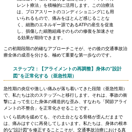
レント療法」を積極的に活用します。この治療法
は、プロアスリートのコンディショニングにも用
いられるもので、痛みをほとんど感じることな
く、細胞のエネルギー源であるATPの産生を促進
し、損傷した細胞組織そのものの修復を加速させ
る効果が期待できます。
この初期段階の的確なアプローチこそが、その後の交通事故治
療全体の成否を分ける、極めて重要な第一歩なのです。
ステップ2：【アライメントの再調整】身体の”設計
図”を正常化する（亜急性期）
急性期の炎症や激しい痛みが落ち着いてきた段階（亜急性期）
で、私たちは次のステップへと移行します。それは、事故の衝
撃によって生じた身体の構造的な歪み、すなわち「関節アライ
メントの不整合」を正常化させることです。
いくら筋肉を緩めても、その土台となる骨格が歪んだままで
は、痛みはすぐに再発してしまいます。私たちは、身体の根本
的な”設計図”を修正することこそが、交通事故治療における真