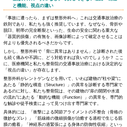
と機能、視点の違い
「事故に遭ったら、まずは整形外科へ」これは交通事故治療の
鉄則であり、私たちも強く推奨しています。なぜなら、骨折や
脱臼、靭帯の完全断裂といった、生命の安全に関わる重大な
「器質的損傷」の有無を、画像診断によって確定させることは
何よりも優先されるべきだからです。
しかし、整形外科で「骨に異常はありません」と診断された後
も続く痛みや不調に、どう対処すれば良いのでしょうか？ ここ
に、医療機関と私たち整骨院の交通事故治療における決定的な
「視点の違い」が存在します。
整形外科がレントゲンなどを用いて、いわば建物の”柱や梁”に
あたる「静的な構造（Structure）」の異常を診断する専門家で
あるのに対し、私たち整骨院は、その建物の”扉の開閉や水道
の流れ”にあたる「動的な機能（Function）」の異常を、専門的
な触診や徒手検査によって見つけ出す専門家です。
具体的には、「衝撃による関節アライメントの不整合（骨格の
微妙なズレ）」「筋線維の微細損傷が治癒する過程で生じる筋
膜の癒着」「神経系の過緊張による身体の防御性収縮」といっ