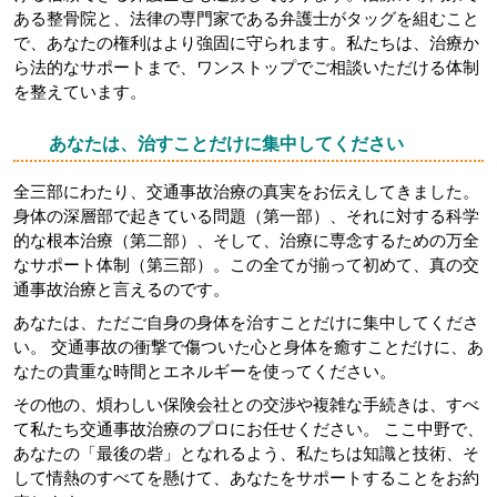
ある整骨院と、法律の専門家である弁護士がタッグを組むこと
で、あなたの権利はより強固に守られます。私たちは、治療か
ら法的なサポートまで、ワンストップでご相談いただける体制
を整えています。
あなたは、治すことだけに集中してください
全三部にわたり、交通事故治療の真実をお伝えしてきました。
身体の深層部で起きている問題（第一部）、それに対する科学
的な根本治療（第二部）、そして、治療に専念するための万全
なサポート体制（第三部）。この全てが揃って初めて、真の交
通事故治療と言えるのです。
あなたは、ただご自身の身体を治すことだけに集中してくださ
い。 交通事故の衝撃で傷ついた心と身体を癒すことだけに、あ
なたの貴重な時間とエネルギーを使ってください。
その他の、煩わしい保険会社との交渉や複雑な手続きは、すべ
て私たち交通事故治療のプロにお任せください。 ここ中野で、
あなたの「最後の砦」となれるよう、私たちは知識と技術、そ
して情熱のすべてを懸けて、あなたをサポートすることをお約