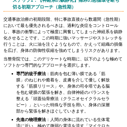
ステップ1：【神経系の鎮静化】痛みの悪循環を断ち
切る初期アプローチ（急性期）
交通事故治療の初期段階、特に事故直後から数週間（急性期）
において最も優先されるべきは、過剰な炎症をコントロール
し、事故の衝撃によって極度に興奮してしまった神経系を鎮静
化させることです。この時期に強いマッサージやストレッチを
行うことは、火に油を注ぐようなもので、かえって組織の損傷
を広げ、身体の防御性収縮を強めてしまうリスクがあります。
当整骨院では、このデリケートな時期に、以下のような極めて
ソフトかつ専門的なアプローチを選択します。
専門的徒手療法
：筋肉を包む薄い膜である「筋
膜」のねじれや癒着を、皮膚を介して優しく解放
する「筋膜リリース」や、身体の司令塔である脳
を包む硬膜の緊張を解き、自律神経のバランスを
整える「頭蓋仙骨療法（クラニオセイクラルセラ
ピー）」といった特殊な手技を用い、身体の深層
部から緊張を解きほぐしていきます。
先進の物理療法
：人間の身体に流れている生体電
流に近い、極めて微弱な電流を流す「マイクロカ