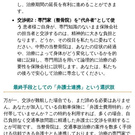
し、治療期間の延長を有利に進めることができま
す。
交渉術2：専門家（整骨院）を”代弁者”として使
う
患者様ご自身が、専門知識のないまま保険会社
の担当者と交渉するのは、精神的に大きな負担と
なります。どうか、その役目を私たちに委ねてく
ださい。中野の当整骨院は、あなたの症状の経過
や、治療によって身体がどう変化しているかを的
確に記録し、専門用語を用いて論理的に治療の必
要性を保険会社に説明します。あなたは、私たち
の後ろで安心して治療に専念してください。
最終手段としての「弁護士連携」という選択肢
万が一、交渉が難航した場合でも、まだ諦める必要はありませ
ん。あなたが加入している自動車保険に「弁護士費用特約」が
付帯していませんか？この特約を利用すれば、多くの場合、自
己負担なく交通事故問題に精通した弁護士に交渉を依頼するこ
とが可能です。 当整骨院は、交通事故治療の案件を数多く手掛
ける信頼できる弁護士とも連携しております。治療の専門家で