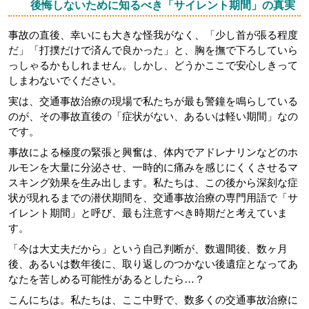
後悔しないために知るべき「サイレント期間」の真実
事故の直後、幸いにも大きな怪我がなく、「少し首が張る程度
だ」「打撲だけで済んで良かった」と、胸を撫で下ろしていら
っしゃるかもしれません。しかし、どうかここで安心しきって
しまわないでください。
実は、交通事故治療の現場で私たちが最も警鐘を鳴らしている
のが、その事故直後の「症状がない、あるいは軽い期間」なの
です。
事故による極度の緊張と興奮は、体内でアドレナリンなどのホ
ルモンを大量に分泌させ、一時的に痛みを感じにくくさせるマ
スキング効果を生み出します。私たちは、この後から深刻な症
状が現れるまでの潜伏期間を、交通事故治療の専門用語で「サ
イレント期間」と呼び、最も注意すべき時期だと考えていま
す。
「今は大丈夫だから」という自己判断が、数週間後、数ヶ月
後、あるいは数年後に、取り返しのつかない後遺症となってあ
なたを苦しめる可能性があるとしたら…？
こんにちは。私たちは、ここ中野で、数多くの交通事故治療に