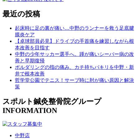
最近の投稿
起床時に足の裏が痛い…中野のランナーを救う足底腱
膜炎ケア
【卓球部員必見】ドライブの手首痛を練習しながら根
本改善を目指す
中野の少年サッカー選手へ。踵が痛いシーバー病の改
善と早期復帰
ボルダリングの指の痛み、カチ持ちパキリを中野・新
井で根本改善
哲学堂公園でテニス！サーブ時に肘が痛い原因と解決
策
スポルト鍼灸整骨院グループ
INFORMATION
中野店